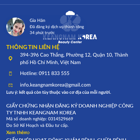
Gia Hân
Đã đăng ký dịch vụ thành công
34 phút trước
THÔNG TIN LIÊN HỆ
394-396 Cao Thắng, Phường 12, Quận 10, Thành
phố Hồ Chí Minh, Việt Nam
Hotline: 0911 833 555
info.keangnamkorea@gmail.com
Lưu ý: kết quả còn tùy thuộc vào cơ địa của mỗi người.
GIẤY CHỨNG NHẬN ĐĂNG KÝ DOANH NGHIỆP CÔNG
TY TNHH KEANGNAM KOREA
Mã số doanh nghiệp: 0314529669
Do Sở Kế Hoạch và Đầu tư cấp.
Xem thêm
GIẤY PHÉP HOẠT ĐỘNG KHÁM BỆNH, CHỮA BỆNH