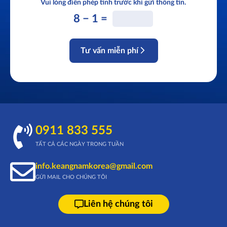
Vui lòng điền phép tính trước khi gửi thông tin.
8 − 1 =
Tư vấn miễn phí
0911 833 555
TẤT CẢ CÁC NGÀY TRONG TUẦN
info.keangnamkorea@gmail.com
GỬI MAIL CHO CHÚNG TÔI
Liên hệ chúng tôi