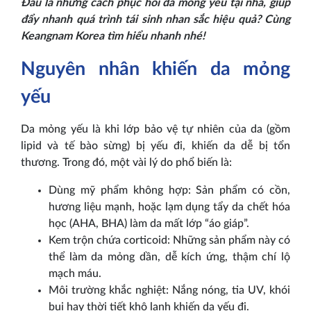
Đâu là những cách phục hồi da mỏng yếu tại nhà, giúp
đẩy nhanh quá trình tái sinh nhan sắc hiệu quả? Cùng
Keangnam Korea tìm hiểu nhanh nhé!
Nguyên nhân khiến da mỏng
yếu
Da mỏng yếu là khi lớp bảo vệ tự nhiên của da (gồm
lipid và tế bào sừng) bị yếu đi, khiến da dễ bị tổn
thương. Trong đó, một vài lý do phổ biến là:
Dùng mỹ phẩm không hợp: Sản phẩm có cồn,
hương liệu mạnh, hoặc lạm dụng tẩy da chết hóa
học (AHA, BHA) làm da mất lớp “áo giáp”.
Kem trộn chứa corticoid: Những sản phẩm này có
thể làm da mỏng dần, dễ kích ứng, thậm chí lộ
mạch máu.
Môi trường khắc nghiệt: Nắng nóng, tia UV, khói
bụi hay thời tiết khô lạnh khiến da yếu đi.