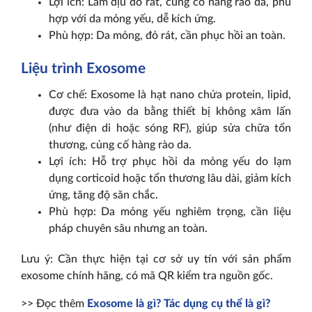
Lợi ích: Làm dịu đỏ rát, củng cố hàng rào da, phù
hợp với da mỏng yếu, dễ kích ứng.
Phù hợp: Da mỏng, đỏ rát, cần phục hồi an toàn.
Liệu trình Exosome
Cơ chế: Exosome là hạt nano chứa protein, lipid,
được đưa vào da bằng thiết bị không xâm lấn
(như điện di hoặc sóng RF), giúp sửa chữa tổn
thương, củng cố hàng rào da.
Lợi ích: Hỗ trợ phục hồi da mỏng yếu do lạm
dụng corticoid hoặc tổn thương lâu dài, giảm kích
ứng, tăng độ săn chắc.
Phù hợp: Da mỏng yếu nghiêm trọng, cần liệu
pháp chuyên sâu nhưng an toàn.
Lưu ý: Cần thực hiện tại cơ sở uy tín với sản phẩm
exosome chính hãng, có mã QR kiểm tra nguồn gốc.
>> Đọc thêm
Exosome là gì? Tác dụng cụ thể là gì?