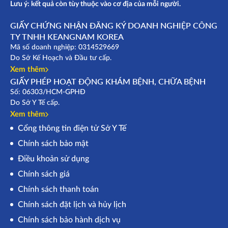
Lưu ý: kết quả còn tùy thuộc vào cơ địa của mỗi người.
GIẤY CHỨNG NHẬN ĐĂNG KÝ DOANH NGHIỆP CÔNG
TY TNHH KEANGNAM KOREA
Mã số doanh nghiệp: 0314529669
Do Sở Kế Hoạch và Đầu tư cấp.
Xem thêm
GIẤY PHÉP HOẠT ĐỘNG KHÁM BỆNH, CHỮA BỆNH
Số: 06303/HCM-GPHĐ
Do Sở Y Tế cấp.
Xem thêm
Cổng thông tin điện tử Sở Y Tế
Chính sách bảo mật
Điều khoản sử dụng
Chính sách giá
Chính sách thanh toán
Chính sách đặt lịch và hủy lịch
Chính sách bảo hành dịch vụ