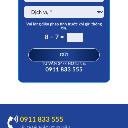
thoại
trên
Dịch
ứng
vụ
dụng
Vui lòng điền phép tính trước khi gửi thông
tin.
8 − 7 =
GỬI
TƯ VẤN 24/7 HOTLINE:
0911 833 555
0911 833 555
TẤT CẢ CÁC NGÀY TRONG TUẦN