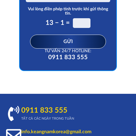
Vui lòng điền phép tính trước khi gửi thông
tin.
13 − 1 =
GỬI
TƯ VẤN 24/7 HOTLINE:
0911 833 555
0911 833 555
TẤT CẢ CÁC NGÀY TRONG TUẦN
info.keangnamkorea@gmail.com