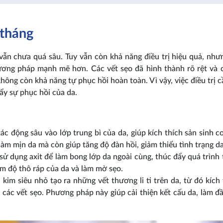
 tháng
 vẫn chưa quá sâu. Tuy vẫn còn khả năng điều trị hiệu quả, như
phương pháp mạnh mẽ hơn. Các vết sẹo đã hình thành rõ rệt và 
không còn khả năng tự phục hồi hoàn toàn. Vì vậy, việc điều trị 
ẩy sự phục hồi của da.
ác động sâu vào lớp trung bì của da, giúp kích thích sản sinh c
làm mịn da mà còn giúp tăng độ đàn hồi, giảm thiểu tình trạng da
 dụng axit để làm bong lớp da ngoài cùng, thúc đẩy quá trình t
iảm độ thô ráp của da và làm mờ sẹo.
im siêu nhỏ tạo ra những vết thương li ti trên da, từ đó kích 
ờ các vết sẹo. Phương pháp này giúp cải thiện kết cấu da, làm đ