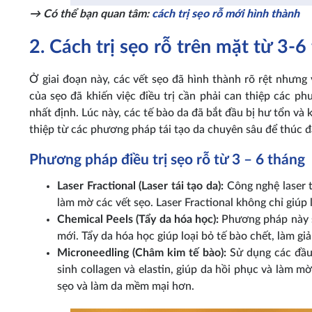
→ Có thể bạn quan tâm:
cách trị sẹo rỗ mới hình thành
2. Cách trị sẹo rỗ trên mặt từ 3-6
Ở giai đoạn này, các vết sẹo đã hình thành rõ rệt nhưng
của sẹo đã khiến việc điều trị cần phải can thiệp các 
nhất định. Lúc này, các tế bào da đã bắt đầu bị hư tổn và 
thiệp từ các phương pháp tái tạo da chuyên sâu để thúc đ
Phương pháp điều trị sẹo rỗ từ 3 – 6 tháng
Laser Fractional (Laser tái tạo da):
Công nghệ laser t
làm mờ các vết sẹo. Laser Fractional không chỉ giúp 
Chemical Peels (Tẩy da hóa học):
Phương pháp này sử
mới. Tẩy da hóa học giúp loại bỏ tế bào chết, làm g
Microneedling (Châm kim tế bào):
Sử dụng các đầu k
sinh collagen và elastin, giúp da hồi phục và làm m
sẹo và làm da mềm mại hơn.