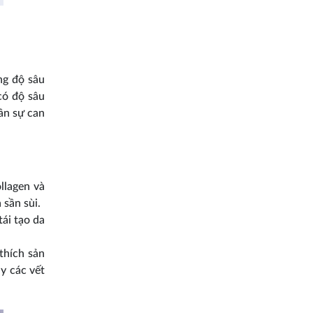
ng độ sâu
có độ sâu
cần sự can
ollagen và
 sần sùi.
ái tạo da
thích sản
ầy các vết