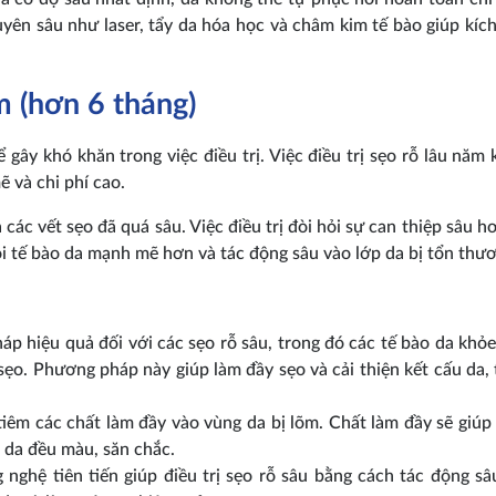
n sâu như laser, tẩy da hóa học và châm kim tế bào giúp kích 
m (hơn 6 tháng)
ể gây khó khăn trong việc điều trị. Việc điều trị sẹo rỗ lâu năm
 và chi phí cao.
à các vết sẹo đã quá sâu. Việc điều trị đòi hỏi sự can thiệp sâu h
i tế bào da mạnh mẽ hơn và tác động sâu vào lớp da bị tổn thư
p hiệu quả đối với các sẹo rỗ sâu, trong đó các tế bào da khỏ
o. Phương pháp này giúp làm đầy sẹo và cải thiện kết cấu da, tr
êm các chất làm đầy vào vùng da bị lõm. Chất làm đầy sẽ giúp
n da đều màu, săn chắc.
 nghệ tiên tiến giúp điều trị sẹo rỗ sâu bằng cách tác động sâ