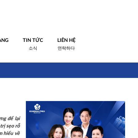
ÀNG
TIN TỨC
LIÊN HỆ
소식
연락하다
ng để lại
rị sẹo rỗ
m hiểu về