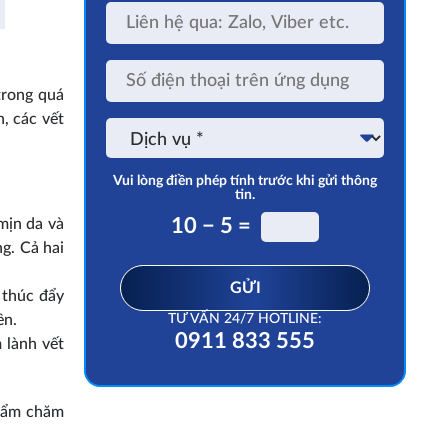
Liên
hệ
qua:
Zalo,
Số
Viber
điện
etc.
trong quá
thoại
trên
, các vết
Dịch
ứng
vụ
dụng
Vui lòng điền phép tính trước khi gửi thông
tin.
10 − 5 =
 mịn da và
g. Cả hai
GỬI
 thúc đẩy
TƯ VẤN 24/7 HOTLINE:
ên.
0911 833 555
 lành vết
phẩm chăm