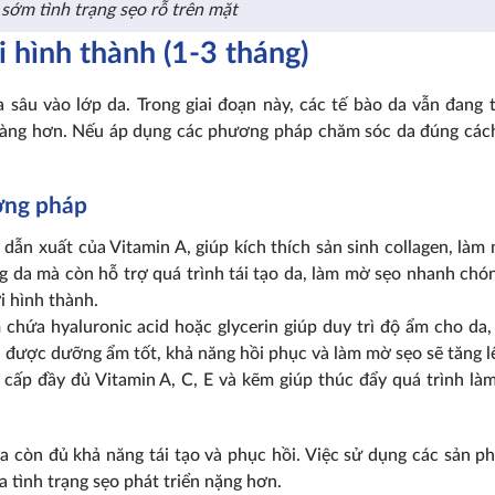
sớm tình trạng sẹo rỗ trên mặt
i hình thành (1-3 tháng)
 sâu vào lớp da. Trong giai đoạn này, các tế bào da vẫn đang 
dễ dàng hơn. Nếu áp dụng các phương pháp chăm sóc da đúng cách
ương pháp
 dẫn xuất của Vitamin A, giúp kích thích sản sinh collagen, làm
ng da mà còn hỗ trợ quá trình tái tạo da, làm mờ sẹo nhanh chón
i hình thành.
hứa hyaluronic acid hoặc glycerin giúp duy trì độ ẩm cho da,
a được dưỡng ẩm tốt, khả năng hồi phục và làm mờ sẹo sẽ tăng l
cấp đầy đủ Vitamin A, C, E và kẽm giúp thúc đẩy quá trình làm
a còn đủ khả năng tái tạo và phục hồi. Việc sử dụng các sản 
 tình trạng sẹo phát triển nặng hơn.