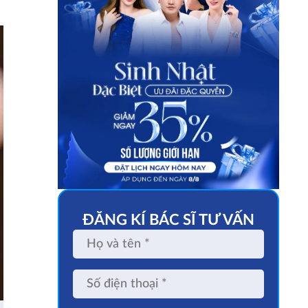
ĐĂNG KÍ BÁC SĨ TƯ VẤN
Họ
và
tên
Số
điện
thoại