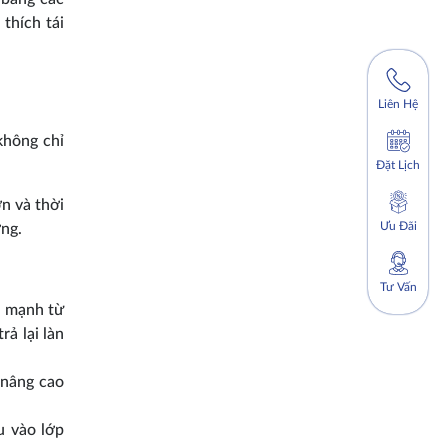
thích tái
Liên Hệ
 không chỉ
Đặt Lịch
ơn và thời
Ưu Đãi
ơng.
Tư Vấn
e mạnh từ
ả lại làn
 nâng cao
u vào lớp