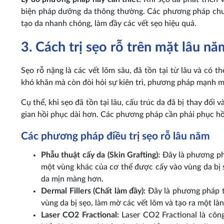
biện pháp dưỡng da thông thường. Các phương pháp chuyê
tạo da nhanh chóng, làm đầy các vết sẹo hiệu quả.
3. Cách trị sẹo rỗ trên mặt lâu nă
Sẹo rỗ nặng là các vết lõm sâu, đã tồn tại từ lâu và có th
khó khăn mà còn đòi hỏi sự kiên trì, phương pháp mạnh mẽ
Cụ thể, khi sẹo đã tồn tại lâu, cấu trúc da đã bị thay đổi v
gian hồi phục dài hơn. Các phương pháp cần phải phục hồ
Các phương pháp điều trị sẹo rỗ lâu năm
Phẫu thuật cấy da (Skin Grafting):
Đây là phương phá
một vùng khác của cơ thể được cấy vào vùng da bị sẹ
da mịn màng hơn.
Dermal Fillers (Chất làm đầy):
Đây là phương pháp ti
vùng da bị sẹo, làm mờ các vết lõm và tạo ra một là
Laser CO2 Fractional:
Laser CO2 Fractional là công