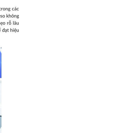
trong các
eso không
sẹo rỗ lâu
 đạt hiệu