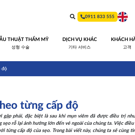
0911 833 555
ẪU THUẬT THẨM MỸ
DỊCH VỤ KHÁC
KHÁCH H
성형 수술
기타 서비스
고객
p độ
 theo từng cấp độ
 gặp phải, đặc biệt là sau khi mụn viêm đã được điều trị như
sẹo rỗ lại ảnh hưởng lớn đến vẻ ngoài của chúng ta. Việc điều t
i từng cấp độ của sẹo. Trong bài viết này, chúng ta sẽ cùng tì