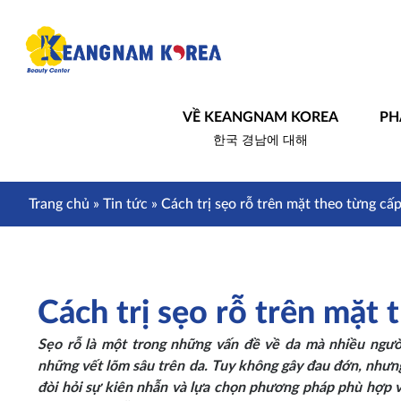
VỀ KEANGNAM KOREA
PH
한국 경남에 대해
Trang chủ
»
Tin tức
»
Cách trị sẹo rỗ trên mặt theo từng cấ
Cách trị sẹo rỗ trên mặt
Sẹo rỗ là một trong những vấn đề về da mà nhiều người
những vết lõm sâu trên da. Tuy không gây đau đớn, nhưng 
đòi hỏi sự kiên nhẫn và lựa chọn phương pháp phù hợp vớ