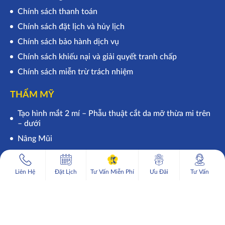
Chính sách thanh toán
Chính sách đặt lịch và hủy lịch
Chính sách bảo hành dịch vụ
Chính sách khiếu nại và giải quyết tranh chấp
Chính sách miễn trừ trách nhiệm
THẨM MỸ
Tạo hình mắt 2 mí – Phẫu thuật cắt da mỡ thừa mi trên
– dưới
Nâng Mũi
1
Tư vấn miễn phí
Liên Hệ
Đặt Lịch
Tư Vấn Miễn Phí
Ưu Đãi
Tư Vấn
Keangnam
Copyright 2021 ©
Korea
. All Rights Reserved
Theo dõi chúng tôi trên