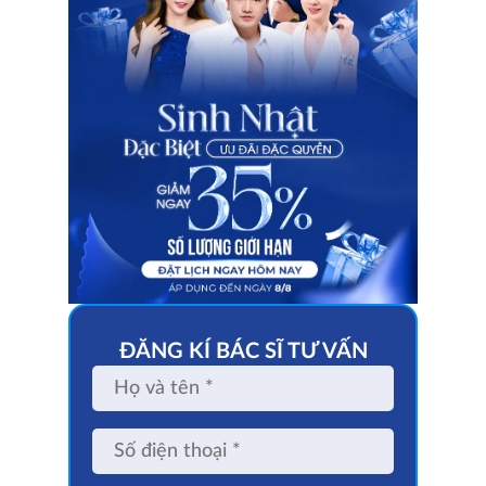
ĐĂNG KÍ BÁC SĨ TƯ VẤN
Họ
và
tên
Số
điện
thoại