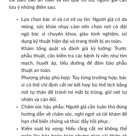
Để đảm bảo an toàn và kết quả tối ưu, người già cần
lưu ý những điểm sau:
Lựa chọn bác sĩ và cơ sở uy tín: Người già có da
mỏng, sức khỏe nhạy cảm nên chọn nơi có đội
ngũ bác sĩ chuyên khoa, giàu kinh nghiệm, sử
dụng kỹ thuật hiện đại và trang thiết bị an toàn.
Khám tổng quát và đánh giá kỹ lưỡng: Trước
phẫu thuật, cần kiểm tra các bệnh lý nền như tim
mạch, huyết áp, tiểu đường để đảm bảo phẫu
thuật an toàn.
Phương pháp phù hợp: Tùy từng trường hợp, bác
sĩ có thể chỉ định cắt mí kết hợp bù thể tích bằng
mỡ tự thân để tránh mí mắt bị trũng, giữ nét tự
nhiên và cân đối.
Chăm sóc hậu phẫu: Người già cần tuân thủ đúng
hướng dẫn về chăm sóc, nghỉ ngơi và tái khám để
hạn chế biến chứng và thúc đẩy hồi phục.
Kiểm soát kỳ vọng: Hiểu rằng cắt mí không thể