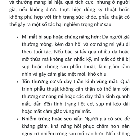
và thường mang lại hiệu quả tích cực, nhưng ở người
già, nếu không được thực hiện đúng kỹ thuật hoặc
không phù hợp với tình trạng sức khỏe, phẫu thuật có
thể gây ra một số tác hại nghiêm trọng như sau:
Mí mắt bị sụp hoặc chùng nặng hơn:
Da người già
thường mỏng, kém đàn hồi và cơ nâng mi yếu đi
theo tuổi tác. Nếu bác sĩ lấy quá nhiều da hoặc
mỡ thừa mà không cân nhắc kỹ, mí mắt có thể bị
sụp hoặc chùng sau phẫu thuật, làm giảm tầm
nhìn và gây cảm giác mệt mỏi, khó chịu.
Tổn thương cơ và dây thần kinh vùng mắt:
Quá
trình phẫu thuật không cẩn thận có thể làm tổn
thương cơ nâng mi hoặc các dây thần kinh quanh
mắt, dẫn đến tình trạng liệt cơ, sụp mí kéo dài
hoặc mất cảm giác vùng mí mắt.
Nhiễm trùng hoặc sẹo xấu:
Người già có sức đề
kháng giảm, khả năng hồi phục chậm hơn nên
nguy cơ nhiễm trùng sau mổ cao hơn. Nếu không