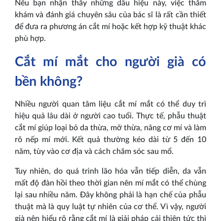
Nếu bạn nhận thấy những dấu hiệu này, việc thăm
khám và đánh giá chuyên sâu của bác sĩ là rất cần thiết
để đưa ra phương án cắt mí hoặc kết hợp kỹ thuật khác
phù hợp.
Cắt mí mắt cho người già có
bền không?
Nhiều người quan tâm liệu cắt mí mắt có thể duy trì
hiệu quả lâu dài ở người cao tuổi. Thực tế, phẫu thuật
cắt mí giúp loại bỏ da thừa, mỡ thừa, nâng cơ mí và làm
rõ nếp mí mới. Kết quả thường kéo dài từ 5 đến 10
năm, tùy vào cơ địa và cách chăm sóc sau mổ.
Tuy nhiên, do quá trình lão hóa vẫn tiếp diễn, da vẫn
mất độ đàn hồi theo thời gian nên mí mắt có thể chùng
lại sau nhiều năm. Đây không phải là hạn chế của phẫu
thuật mà là quy luật tự nhiên của cơ thể. Vì vậy, người
già nên hiểu rõ rằng cắt mí là giải pháp cải thiện tức thì