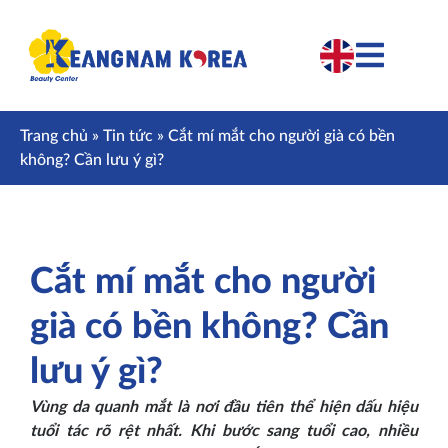
Trang chủ
»
Tin tức
»
Cắt mí mắt cho người già có bền
không? Cần lưu ý gì?
Cắt mí mắt cho người
già có bền không? Cần
lưu ý gì?
Vùng da quanh mắt là nơi đầu tiên thể hiện dấu hiệu
tuổi tác rõ rệt nhất. Khi bước sang tuổi cao, nhiều