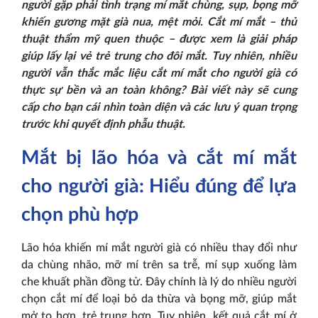
người gặp phải tình trạng mí mắt chùng, sụp, bọng mỡ
khiến gương mặt già nua, mệt mỏi. Cắt mí mắt – thủ
thuật thẩm mỹ quen thuộc – được xem là giải pháp
giúp lấy lại vẻ trẻ trung cho đôi mắt. Tuy nhiên, nhiều
người vẫn thắc mắc liệu cắt mí mắt cho người già có
thực sự bền và an toàn không? Bài viết này sẽ cung
cấp cho bạn cái nhìn toàn diện và các lưu ý quan trọng
trước khi quyết định phẫu thuật.
Mắt bị lão hóa và cắt mí mắt
cho người già: Hiểu đúng để lựa
chọn phù hợp
Lão hóa khiến mí mắt người già có nhiều thay đổi như
da chùng nhão, mỡ mí trên sa trễ, mí sụp xuống làm
che khuất phần đồng tử. Đây chính là lý do nhiều người
chọn cắt mí để loại bỏ da thừa và bọng mỡ, giúp mắt
mở to hơn, trẻ trung hơn. Tuy nhiên, kết quả cắt mí ở