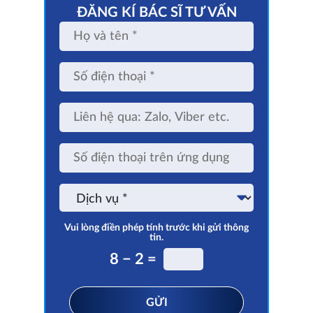
ĐĂNG KÍ BÁC SĨ TƯ VẤN
Họ
và
tên
Số
điện
thoại
Liên
hệ
qua:
Zalo,
Số
Viber
điện
etc.
thoại
trên
Dịch
ứng
vụ
dụng
Vui lòng điền phép tính trước khi gửi thông
tin.
8 − 2 =
GỬI