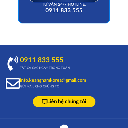
TƯ VẤN 24/7 HOTLINE:
0911 833 555
0911 833 555
TẤT CẢ CÁC NGÀY TRONG TUẦN
info.keangnamkorea@gmail.com
GỬI MAIL CHO CHÚNG TÔI
Liên hệ chúng tôi