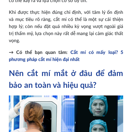
có thể xảy ra và lựa chọn cơ sở uy tín.
Khi được thực hiện đúng chỉ định, với tâm lý ổn định
và mục tiêu rõ ràng, cắt mí có thể là một sự cải thiện
hợp lý; còn nếu đặt quá nhiều kỳ vọng vượt ngoài giá
trị thẩm mỹ, lựa chọn này rất dễ mang lại cảm giác thất
vọng.
→ Có thể bạn quan tâm:
Cắt mí có mấy loại? 5
phương pháp cắt mí hiện đại nhất
Nên cắt mí mắt ở đâu để đảm
bảo an toàn và hiệu quả?