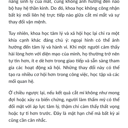
năng sinh lý của mắt, cũng không ảnh hưởng đến não
bộ hay hệ thần kinh. Do đó, khoa học không công nhận
bất kỳ mối liên hệ trực tiếp nào giữa cắt mí mắt và sự
thay đổi vận mệnh.
Tuy nhiên, khoa học tâm lý và xã hội học lại chỉ ra một
khía cạnh khác đáng chú ý: ngoại hình có thể ảnh
hưởng đến tâm lý và hành vi. Khi một người cảm thấy
hài lòng hơn với diện mạo của mình, họ thường trở nên
tự tin hơn, ít e dè hơn trong giao tiếp và sẵn sàng tham
gia các hoạt động xã hội. Những thay đổi này có thể
tạo ra nhiều cơ hội hơn trong công việc, học tập và các
mối quan hệ.
Ở chiều ngược lại, nếu kết quả cắt mí không như mong
đợi hoặc xảy ra biến chứng, người làm thẩm mỹ có thể
đối mặt với áp lực tâm lý, thậm chí cảm thấy thất vọng
hoặc tự ti hơn trước. Đây là mặt hạn chế mà bất kỳ ai
cũng cần cân nhắc.