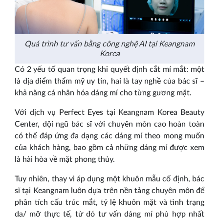
Quá trình tư vấn bằng công nghệ AI tại Keangnam
Korea
Có 2 yếu tố quan trọng khi quyết định cắt mí mắt: một
là địa điểm thẩm mỹ uy tín, hai là tay nghề của bác sĩ –
khả năng cá nhân hóa dáng mí cho từng gương mặt.
Với dịch vụ Perfect Eyes tại Keangnam Korea Beauty
Center, đội ngũ bác sĩ với chuyên môn cao hoàn toàn
có thể đáp ứng đa dạng các dáng mí theo mong muốn
của khách hàng, bao gồm cả những dáng mí được xem
là hài hòa về mặt phong thủy.
Tuy nhiên, thay vì áp dụng một khuôn mẫu cố định, bác
sĩ tại Keangnam luôn dựa trên nền tảng chuyên môn để
phân tích cấu trúc mắt, tỷ lệ khuôn mặt và tình trạng
da/ mỡ thực tế, từ đó tư vấn dáng mí phù hợp nhất