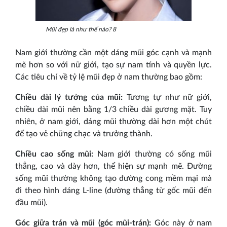
Mũi đẹp là như thế nào? 8
Nam giới thường cần một dáng mũi góc cạnh và mạnh
mẽ hơn so với nữ giới, tạo sự nam tính và quyền lực.
Các tiêu chí về tỷ lệ mũi đẹp ở nam thường bao gồm:
Chiều dài lý tưởng của mũi:
Tương tự như nữ giới,
chiều dài mũi nên bằng 1/3 chiều dài gương mặt. Tuy
nhiên, ở nam giới, dáng mũi thường dài hơn một chút
để tạo vẻ chững chạc và trưởng thành.
Chiều cao sống mũi:
Nam giới thường có sống mũi
thẳng, cao và dày hơn, thể hiện sự mạnh mẽ. Đường
sống mũi thường không tạo đường cong mềm mại mà
đi theo hình dáng L-line (đường thẳng từ gốc mũi đến
đầu mũi).
Góc giữa trán và mũi (góc mũi-trán):
Góc này ở nam