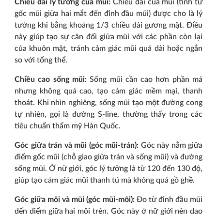
Chiều dài lý tưởng của mũi:
Chiều dài của mũi (tính từ
gốc mũi giữa hai mắt đến đỉnh đầu mũi) được cho là lý
tưởng khi bằng khoảng 1/3 chiều dài gương mặt. Điều
này giúp tạo sự cân đối giữa mũi với các phần còn lại
của khuôn mặt, tránh cảm giác mũi quá dài hoặc ngắn
so với tổng thể.
Chiều cao sống mũi:
Sống mũi cần cao hơn phần má
nhưng không quá cao, tạo cảm giác mềm mại, thanh
thoát. Khi nhìn nghiêng, sống mũi tạo một đường cong
tự nhiên, gọi là đường S-line, thường thấy trong các
tiêu chuẩn thẩm mỹ Hàn Quốc.
Góc giữa trán và mũi (góc mũi-trán):
Góc này nằm giữa
điểm gốc mũi (chỗ giao giữa trán và sống mũi) và đường
sống mũi. Ở nữ giới, góc lý tưởng là từ 120 đến 130 độ,
giúp tạo cảm giác mũi thanh tú mà không quá gồ ghề.
Góc giữa môi và mũi (góc mũi-môi):
Đo từ đỉnh đầu mũi
đến điểm giữa hai môi trên. Góc này ở nữ giới nên dao