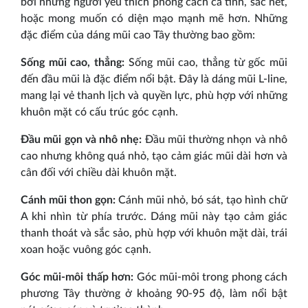
bởi những người yêu thích phong cách cá tính, sắc nét,
hoặc mong muốn có diện mạo mạnh mẽ hơn. Những
đặc điểm của dáng mũi cao Tây thường bao gồm:
Sống mũi cao, thẳng:
Sống mũi cao, thẳng từ gốc mũi
đến đầu mũi là đặc điểm nổi bật. Đây là dáng mũi L-line,
mang lại vẻ thanh lịch và quyền lực, phù hợp với những
khuôn mặt có cấu trúc góc cạnh.
Đầu mũi gọn và nhô nhẹ:
Đầu mũi thường nhọn và nhô
cao nhưng không quá nhỏ, tạo cảm giác mũi dài hơn và
cân đối với chiều dài khuôn mặt.
Cánh mũi thon gọn:
Cánh mũi nhỏ, bó sát, tạo hình chữ
A khi nhìn từ phía trước. Dáng mũi này tạo cảm giác
thanh thoát và sắc sảo, phù hợp với khuôn mặt dài, trái
xoan hoặc vuông góc cạnh.
Góc mũi-môi thấp hơn:
Góc mũi-môi trong phong cách
phương Tây thường ở khoảng 90-95 độ, làm nổi bật