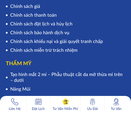
Chính sách giá
Chính sách thanh toán
Chính sách đặt lịch và hủy lịch
Chính sách bảo hành dịch vụ
Chính sách khiếu nại và giải quyết tranh chấp
Chính sách miễn trừ trách nhiệm
THẨM MỸ
Tạo hình mắt 2 mí – Phẫu thuật cắt da mỡ thừa mi trên
– dưới
Nâng Mũi
1
Tư vấn miễn phí
Liên Hệ
Đặt Lịch
Tư Vấn Miễn Phí
Ưu Đãi
Tư Vấn
Keangnam
Copyright 2021 ©
Korea
. All Rights Reserved