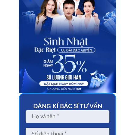
ĐĂNG KÍ BÁC SĨ TƯ VẤN
Họ
và
tên
Số
điện