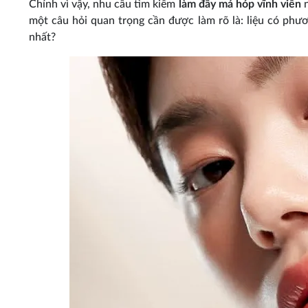
Chính vì vậy, nhu cầu tìm kiếm
làm đầy má hóp vĩnh viễn
n
một câu hỏi quan trọng cần được làm rõ là: liệu có phư
nhất?