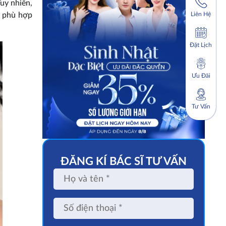
uy nhiên,
Liên Hệ
p phù hợp
Đặt Lịch
Ưu Đãi
Tư Vấn
ĐĂNG KÍ BÁC SĨ TƯ VẤN
Họ
và
tên
Số
điện
thoại