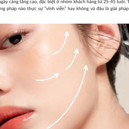
gày càng tăng cao, đặc biệt ở nhóm khách hàng từ 25-45 tuổi. T
ơng pháp nào thực sự “vĩnh viễn” hay không và đâu là giải phá