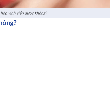
hóp vĩnh viễn được không?
không?
của khái niệm “vĩnh viễn” trong thẩm mỹ.
 trọn đời mà không bị ảnh hưởng bởi quá trình lão hóa tự nhiê
trúc da, mô mềm và collagen. Do đó, các phương pháp hiện nay c
.
ần như lâu dài nếu thực hiện đúng kỹ thuật và chăm sóc tốt sau
khả năng tồn tại nhiều năm, thậm chí duy trì ổn định nếu tỷ l
ng có thể tạo hiệu quả lâu dài hơn so với phương pháp không xâ
n làm đầy má hóp giúp cải thiện dần theo thời gian và duy trì t
nên hiểu rằng “vĩnh viễn” là một khái niệm tương đối và lựa ch