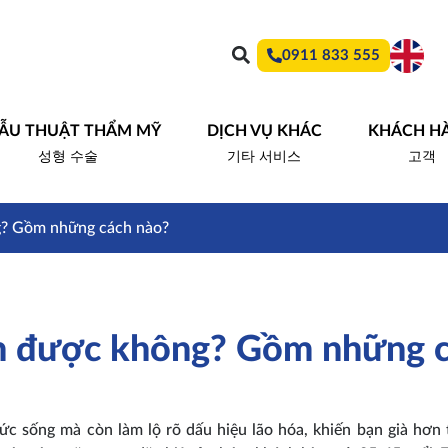
0911 833 555
ẪU THUẬT THẨM MỸ
DỊCH VỤ KHÁC
KHÁCH H
성형 수술
기타 서비스
고객
g? Gồm những cách nào?
ễn được không? Gồm những 
c sống mà còn làm lộ rõ dấu hiệu lão hóa, khiến bạn già hơn t