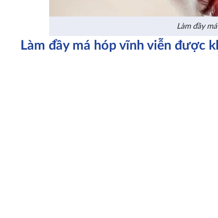
Làm đầy má 
Làm đầy má hóp vĩnh viễn được 
Trước khi lựa chọn phương pháp, cần hiểu đúng bản chất 
Trên thực tế, không có phương pháp làm đầy nào tồn tại
con người luôn thay đổi theo thời gian, đặc biệt là cấu 
đạt mức duy trì lâu dài, chứ không phải vĩnh viễn tuyệt đối
Tuy nhiên, một số phương pháp có thể mang lại hiệu quả g
Các phương pháp sử dụng mô tự thân như cấy mỡ có 
cao.
Các kỹ thuật can thiệp cấu trúc như phẫu thuật xươ
Những giải pháp kích thích collagen như cấy collage
năm.
Vì vậy, khi tìm hiểu làm đầy má hóp bằng cách nào, bạn 