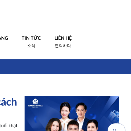
ÀNG
TIN TỨC
LIÊN HỆ
소식
연락하다
cách
uổi thật.