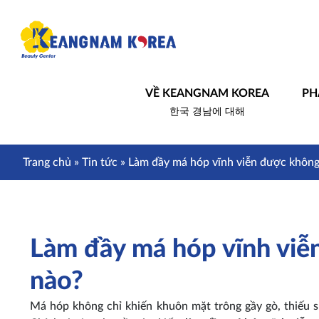
VỀ KEANGNAM KOREA
PH
한국 경남에 대해
Trang chủ
»
Tin tức
»
Làm đầy má hóp vĩnh viễn được khôn
Làm đầy má hóp vĩnh vi
nào?
Má hóp không chỉ khiến khuôn mặt trông gầy gò, thiếu sứ