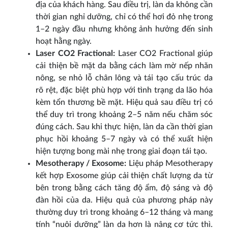
địa của khách hàng. Sau điều trị, làn da không cần
thời gian nghỉ dưỡng, chỉ có thể hơi đỏ nhẹ trong
1–2 ngày đầu nhưng không ảnh hưởng đến sinh
hoạt hằng ngày.
Laser CO2 Fractional:
Laser CO2 Fractional giúp
cải thiện bề mặt da bằng cách làm mờ nếp nhăn
nông, se nhỏ lỗ chân lông và tái tạo cấu trúc da
rõ rệt, đặc biệt phù hợp với tình trạng da lão hóa
kèm tổn thương bề mặt. Hiệu quả sau điều trị có
thể duy trì trong khoảng 2–5 năm nếu chăm sóc
đúng cách. Sau khi thực hiện, làn da cần thời gian
phục hồi khoảng 5–7 ngày và có thể xuất hiện
hiện tượng bong mài nhẹ trong giai đoạn tái tạo.
Mesotherapy / Exosome:
Liệu pháp Mesotherapy
kết hợp Exosome giúp cải thiện chất lượng da từ
bên trong bằng cách tăng độ ẩm, độ sáng và độ
đàn hồi của da. Hiệu quả của phương pháp này
thường duy trì trong khoảng 6–12 tháng và mang
tính “nuôi dưỡng” làn da hơn là nâng cơ tức thì.