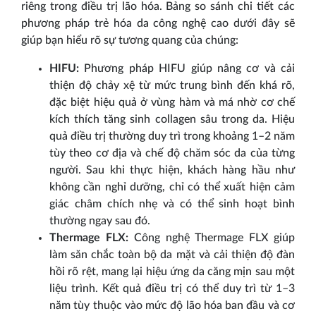
riêng trong điều trị lão hóa. Bảng so sánh chi tiết các
phương pháp trẻ hóa da công nghệ cao dưới đây sẽ
giúp bạn hiểu rõ sự tương quang của chúng:
HIFU:
Phương pháp HIFU giúp nâng cơ và cải
thiện độ chảy xệ từ mức trung bình đến khá rõ,
đặc biệt hiệu quả ở vùng hàm và má nhờ cơ chế
kích thích tăng sinh collagen sâu trong da. Hiệu
quả điều trị thường duy trì trong khoảng 1–2 năm
tùy theo cơ địa và chế độ chăm sóc da của từng
người. Sau khi thực hiện, khách hàng hầu như
không cần nghỉ dưỡng, chỉ có thể xuất hiện cảm
giác châm chích nhẹ và có thể sinh hoạt bình
thường ngay sau đó.
Thermage FLX:
Công nghệ Thermage FLX giúp
làm săn chắc toàn bộ da mặt và cải thiện độ đàn
hồi rõ rệt, mang lại hiệu ứng da căng mịn sau một
liệu trình. Kết quả điều trị có thể duy trì từ 1–3
năm tùy thuộc vào mức độ lão hóa ban đầu và cơ