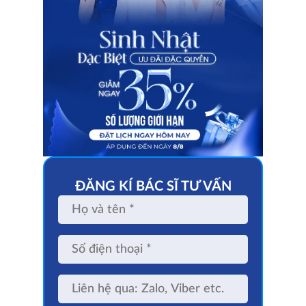
ĐĂNG KÍ BÁC SĨ TƯ VẤN
Họ
và
tên
Số
điện
thoại
Liên
hệ
qua: