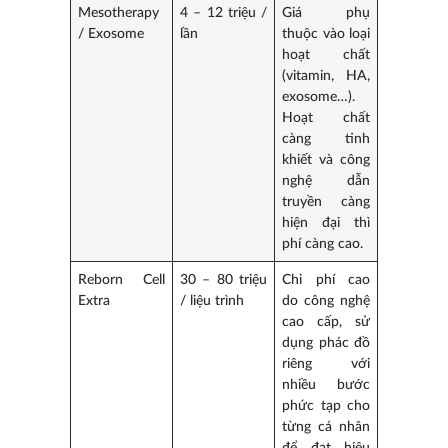
Mesotherapy
4 – 12 triệu /
Giá phụ
/ Exosome
lần
thuộc vào loại
hoạt chất
(vitamin, HA,
exosome…).
Hoạt chất
càng tinh
khiết và công
nghệ dẫn
truyền càng
hiện đại thì
phí càng cao.
Reborn Cell
30 – 80 triệu
Chi phí cao
Extra
/ liệu trình
do công nghệ
cao cấp, sử
dụng phác đồ
riêng với
nhiều bước
phức tạp cho
từng cá nhân
để đạt hiệu