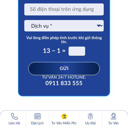
Zalo,
Số
Viber
điện
etc.
thoại
trên
Dịch
ứng
vụ
dụng
Vui lòng điền phép tính trước khi gửi thông
tin.
13 − 1 =
GỬI
TƯ VẤN 24/7 HOTLINE:
0911 833 555
1
Tư vấn miễn phí
Liên Hệ
Đặt Lịch
Tư Vấn Miễn Phí
Ưu Đãi
Tư Vấn