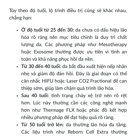
Tùy theo độ tuổi, lộ trình điều trị cũng sẽ khác nhau,
chẳng hạn:
Ở độ tuổi từ 25 đến 30:
da chưa có dấu hiệu lão
hóa rõ ràng nên mục tiêu chính là duy trì chất
lượng da. Các phương pháp như Mesotherapy
hoặc Exosome thường được ưu tiên vì tính an
toàn và khả năng phục hồi da nền.
Từ 30 đến 40 tuổi:
da bắt đầu xuất hiện nếp nhăn
nhẹ và giảm độ đàn hồi. Đây là giai đoạn có thể
cân nhắc HIFU hoặc Laser CO2 Fractional để can
thiệp sớm, giúp làm chậm quá trình lão hóa.
Sau 40 tuổi:
tình trạng chảy xệ trở nên rõ rệt
hơn. Lúc này thường cần các công nghệ mạnh
hơn như Thermage FLX hoặc phác đồ kết hợp
nhiều phương pháp để đạt hiệu quả rõ ràng.
Từ 50 tuổi trở lên:
da thường lão hóa đa tầng.
Các liệu trình như Reborn Cell Extra thường