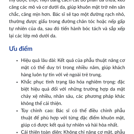
mỹ được thực hiện bằng cách cắt bỏ phần da thừa, kéo
căng các mô và cơ dưới da, giúp khuôn mặt trở nên săn
chắc, căng mịn hơn. Bác sĩ sẽ tạo một đường rạch nhỏ,
thường được giấu trong đường chân tóc hoặc nếp gấp
tự nhiên của da, sau đó tiến hành bóc tách và sắp xếp
lại các lớp mô dưới da.
Ưu điểm
Hiệu quả lâu dài: Kết quả của phẫu thuật nâng cơ
mặt có thể duy trì trong nhiều năm, giúp khách
hàng luôn tự tin với vẻ ngoài trẻ trung.
Khắc phục tình trạng lão hóa nghiêm trọng: đặc
biệt hiệu quả đối với những trường hợp da mặt
chảy xệ nhiều, nhăn sâu, các phương pháp khác
không thể cải thiện.
Tùy chỉnh cao: Bác sĩ có thể điều chỉnh phẫu
thuật để phù hợp với từng đặc điểm khuôn mặt,
giúp có được kết quả tự nhiên và hài hòa nhất.
Cải thiện toàn diện: Không chỉ nâng cơ mặt, phẫu