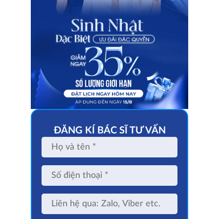
ĐĂNG KÍ BÁC SĨ TƯ VẤN
Họ
và
tên
Số
điện
thoại
Liên
hệ
qua: