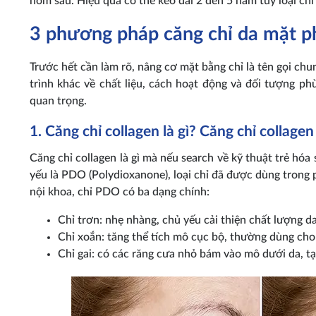
hôm sau. Hiệu quả có thể kéo dài 2 đến 5 năm tùy loại chỉ
3 phương pháp căng chỉ da mặt p
Trước hết cần làm rõ, nâng cơ mặt bằng chỉ là tên gọi chu
trình khác về chất liệu, cách hoạt động và đối tượng ph
quan trọng.
1. Căng chỉ collagen là gì? Căng chỉ collage
Căng chỉ collagen là gì mà nếu search về kỹ thuật trẻ hóa s
yếu là PDO (Polydioxanone), loại chỉ đã được dùng trong
nội khoa, chỉ PDO có ba dạng chính:
Chỉ trơn: nhẹ nhàng, chủ yếu cải thiện chất lượng d
Chỉ xoắn: tăng thể tích mô cục bộ, thường dùng cho
Chỉ gai: có các răng cưa nhỏ bám vào mô dưới da, 