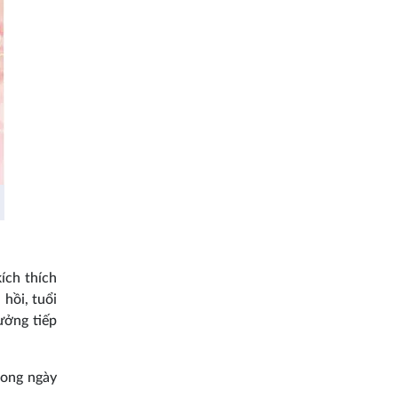
ích thích
 hồi, tuổi
ưởng tiếp
rong ngày