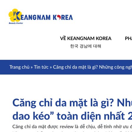
VỀ KEANGNAM KOREA
PH
한국 경남에 대해
Trang chủ
»
Tin tức
»
Căng chỉ da mặt là gì? Những công ng
Căng chỉ da mặt là gì? N
dao kéo” toàn diện nhất
Căng chỉ da mặt được review là dễ chịu, dễ tính nhờ ưu 