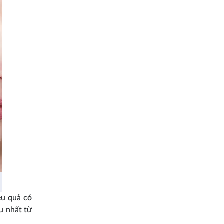
ệu quả có
âu nhất từ