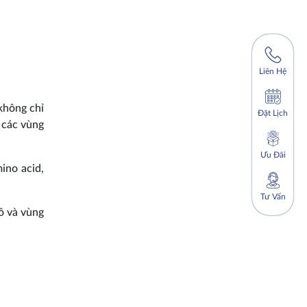
Liên Hệ
 không chỉ
Đặt Lịch
 các vùng
Ưu Đãi
ino acid,
Tư Vấn
ồ và vùng