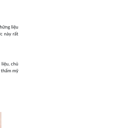
hững liệu
c này rất
 liệu, chủ
g thẩm mỹ