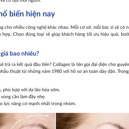
 và cơ địa mỗi người.
hổ biến hiện nay
ng cho nhiều công nghệ khác nhau. Mỗi cơ sở, mỗi bác sĩ sẽ có n
ù hợp. Chọn đúng loại sẽ giúp khách hàng tối ưu hiệu quả, bướ
n giá bao nhiêu?
ẽ trả ra kết quả đầu tiên? Collagen là tên gọi đại diện cho guyên
 phẫu thuật từ những năm 1980 với hồ sơ an toàn dày dặn. Tron
a, phù hợp với da lão hóa sớm.
 vùng cần làm đầy nhẹ.
tạo lực nâng cơ mạnh nhất trong nhóm.