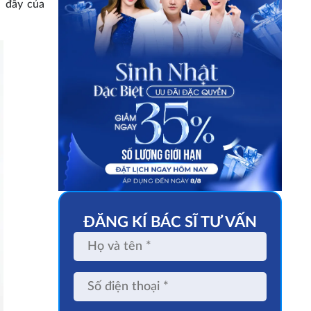
i đây của
ĐĂNG KÍ BÁC SĨ TƯ VẤN
Họ
và
tên
Số
điện
thoại