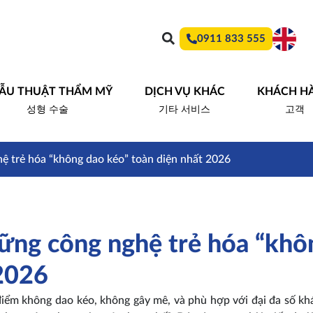
0911 833 555
ẪU THUẬT THẨM MỸ
DỊCH VỤ KHÁC
KHÁCH H
성형 수술
기타 서비스
고객
hệ trẻ hóa “không dao kéo” toàn diện nhất 2026
hững công nghệ trẻ hóa “khô
 2026
điểm không dao kéo, không gây mê, và phù hợp với đại đa số kh