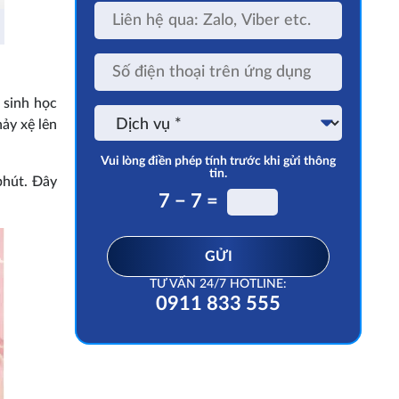
Liên
hệ
qua:
Zalo,
Số
Viber
điện
etc.
thoại
trên
 sinh học
Dịch
ứng
ảy xệ lên
vụ
dụng
Vui lòng điền phép tính trước khi gửi thông
tin.
phút. Đây
7 − 7 =
GỬI
TƯ VẤN 24/7 HOTLINE:
0911 833 555