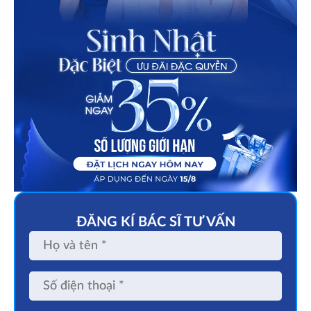
ĐĂNG KÍ BÁC SĨ TƯ VẤN
Họ
và
tên
Số
điện
thoại