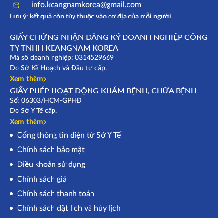
info.keangnamkorea@gmail.com
Lưu ý: kết quả còn tùy thuộc vào cơ địa của mỗi người.
GIẤY CHỨNG NHẬN ĐĂNG KÝ DOANH NGHIỆP CÔNG
TY TNHH KEANGNAM KOREA
Mã số doanh nghiệp: 0314529669
Do Sở Kế Hoạch và Đầu tư cấp.
Xem thêm
GIẤY PHÉP HOẠT ĐỘNG KHÁM BỆNH, CHỮA BỆNH
Số: 06303/HCM-GPHĐ
Do Sở Y Tế cấp.
Xem thêm
Cổng thông tin điện tử Sở Y Tế
Chính sách bảo mật
Điều khoản sử dụng
Chính sách giá
Chính sách thanh toán
Chính sách đặt lịch và hủy lịch