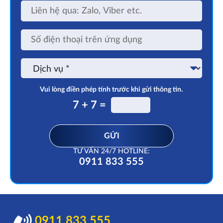
Liên
hệ
qua:
Zalo,
Số
Viber
điện
etc.
thoại
trên
Dịch
ứng
vụ
dụng
Vui lòng điền phép tính trước khi gửi thông tin.
7 + 7 =
GỬI
TƯ VẤN 24/7 HOTLINE:
0911 833 555
0911 833 555