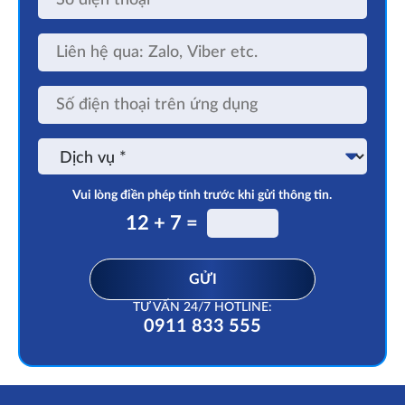
điện
thoại
Liên
hệ
qua:
Zalo,
Số
Viber
điện
etc.
thoại
trên
Dịch
ứng
vụ
dụng
Vui lòng điền phép tính trước khi gửi thông tin.
12 + 7 =
GỬI
TƯ VẤN 24/7 HOTLINE:
0911 833 555