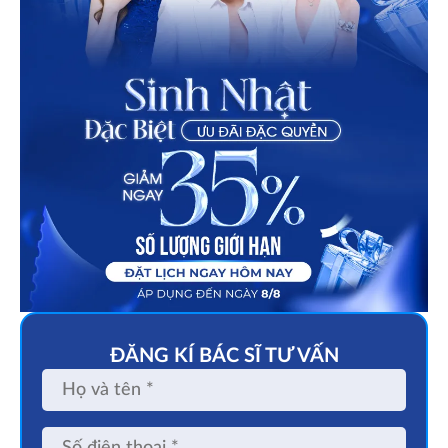
ĐĂNG KÍ BÁC SĨ TƯ VẤN
Họ
và
tên
Số