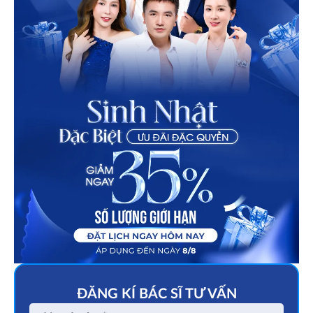
ĐĂNG KÍ BÁC SĨ TƯ VẤN
Họ