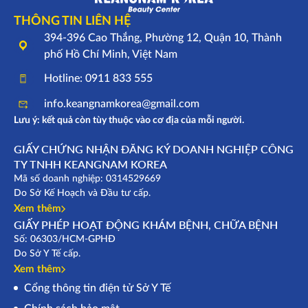
THÔNG TIN LIÊN HỆ
394-396 Cao Thắng, Phường 12, Quận 10, Thành
phố Hồ Chí Minh, Việt Nam
Hotline: 0911 833 555
info.keangnamkorea@gmail.com
Lưu ý: kết quả còn tùy thuộc vào cơ địa của mỗi người.
GIẤY CHỨNG NHẬN ĐĂNG KÝ DOANH NGHIỆP CÔNG
TY TNHH KEANGNAM KOREA
Mã số doanh nghiệp: 0314529669
Do Sở Kế Hoạch và Đầu tư cấp.
Xem thêm
GIẤY PHÉP HOẠT ĐỘNG KHÁM BỆNH, CHỮA BỆNH
Số: 06303/HCM-GPHĐ
Do Sở Y Tế cấp.
Xem thêm
Cổng thông tin điện tử Sở Y Tế