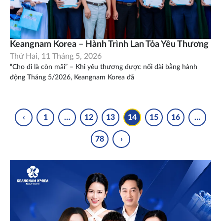
Keangnam Korea – Hành Trình Lan Tỏa Yêu Thương
Thứ Hai, 11 Tháng 5, 2026
“Cho đi là còn mãi” – Khi yêu thương được nối dài bằng hành
động Tháng 5/2026, Keangnam Korea đã
‹
1
…
12
13
14
15
16
…
78
›