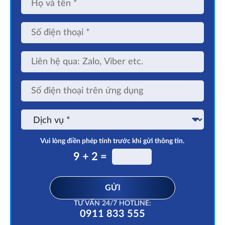
và
tên
Số
điện
thoại
Liên
hệ
qua:
Zalo,
Số
Viber
điện
etc.
thoại
trên
Dịch
ứng
vụ
dụng
Vui lòng điền phép tính trước khi gửi thông tin.
9 + 2 =
GỬI
TƯ VẤN 24/7 HOTLINE:
0911 833 555