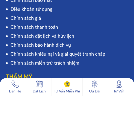
Chính sách bảo mật
Điều khoản sử dụng
Chính sách giá
Chính sách thanh toán
Chính sách đặt lịch và hủy lịch
Chính sách bảo hành dịch vụ
Chính sách khiếu nại và giải quyết tranh chấp
Chính sách miễn trừ trách nhiệm
THẨM MỸ
1
Tạo hình mắt 2 mí – Phẫu thuật cắt da mỡ thừa mi trên
Tư vấn miễn phí
Liên Hệ
Đặt Lịch
Tư Vấn Miễn Phí
Ưu Đãi
Tư Vấn
– dưới
Nâng Mũi
Keangnam
Copyright 2021 ©